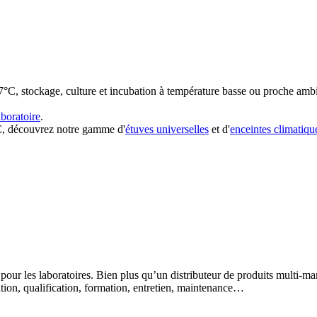
7°C, stockage, culture et incubation à température basse ou proche am
aboratoire
.
°C, découvrez notre gamme d'
étuves universelles
et d'
enceintes climatiqu
 pour les laboratoires. Bien plus qu’un distributeur de produits multi-m
lation, qualification, formation, entretien, maintenance…