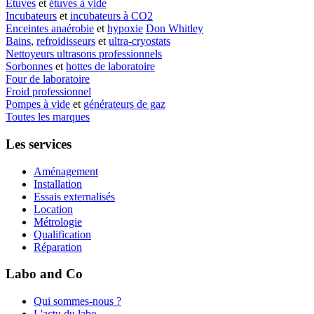
Etuves
et
étuves à vide
Incubateurs
et
incubateurs à CO2
Enceintes anaérobie
et
hypoxie
Don Whitley
Bains
,
refroidisseurs
et
ultra-cryostats
Nettoyeurs ultrasons professionnels
Sorbonnes
et
hottes de laboratoire
Four de laboratoire
Froid professionnel
Pompes à vide
et
générateurs de gaz
Toutes les marques
Les services
Aménagement
Installation
Essais externalisés
Location
Métrologie
Qualification
Réparation
Labo and Co
Qui sommes-nous ?
L'actu du labo