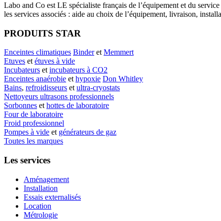
Labo
and Co est LE spécialiste français de l’équipement et du service
les services associés : aide au choix de l’équipement, livraison, instal
PRODUITS STAR
Enceintes climatiques
Binder
et
Memmert
Etuves
et
étuves à vide
Incubateurs
et
incubateurs à CO2
Enceintes anaérobie
et
hypoxie
Don Whitley
Bains
,
refroidisseurs
et
ultra-cryostats
Nettoyeurs ultrasons professionnels
Sorbonnes
et
hottes de laboratoire
Four de laboratoire
Froid professionnel
Pompes à vide
et
générateurs de gaz
Toutes les marques
Les services
Aménagement
Installation
Essais externalisés
Location
Métrologie