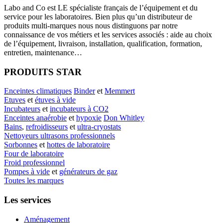
Labo
and Co est LE spécialiste français de l’équipement et du
service pour les laboratoires. Bien plus qu’un distributeur de
produits multi-marques nous nous distinguons par notre
connaissance de vos métiers et les services associés : aide au choix
de l’équipement, livraison, installation, qualification, formation,
entretien, maintenance…
PRODUITS STAR
Enceintes climatiques
Binder
et
Memmert
Etuves
et
étuves à vide
Incubateurs
et
incubateurs à CO2
Enceintes anaérobie
et
hypoxie
Don Whitley
Bains
,
refroidisseurs
et
ultra-cryostats
Nettoyeurs ultrasons professionnels
Sorbonnes
et
hottes de laboratoire
Four de laboratoire
Froid professionnel
Pompes à vide
et
générateurs de gaz
Toutes les marques
Les services
Aménagement