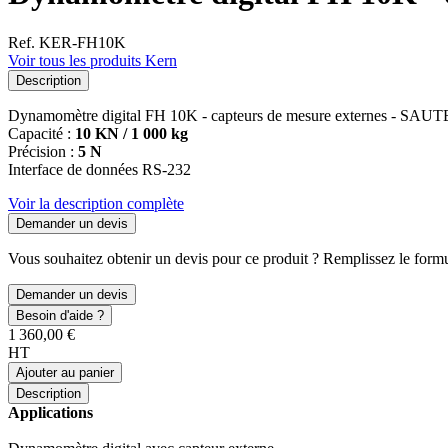
Ref. KER-FH10K
Voir tous les produits Kern
Description
Dynamomètre digital FH 10K - capteurs de mesure externes - SAU
Capacité :
10 KN / 1 000 kg
Précision :
5 N
Interface de données RS-232
Voir la description complète
Demander un devis
Vous souhaitez obtenir un devis pour ce produit ? Remplissez le formul
Demander un devis
Besoin d'aide ?
1 360,00 €
HT
Ajouter au panier
Description
Applications