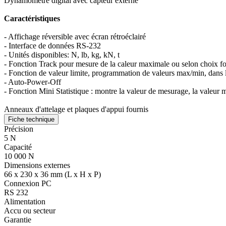
Dynamomètre digital avec capteur externe
Caractéristiques
- Affichage réversible avec écran rétroéclairé
- Interface de données RS-232
- Unités disponibles: N, lb, kg, kN, t
- Fonction Track pour mesure de la caleur maximale ou selon choix fo
- Fonction de valeur limite, programmation de valeurs max/min, dans le 
- Auto-Power-Off
- Fonction Mini Statistique : montre la valeur de mesurage, la valeur 
Anneaux d'attelage et plaques d'appui fournis
Fiche technique
Précision
5 N
Capacité
10 000 N
Dimensions externes
66 x 230 x 36 mm (L x H x P)
Connexion PC
RS 232
Alimentation
Accu ou secteur
Garantie