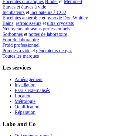
Enceintes climatiques
Binder
et
Memmert
Etuves
et
étuves à vide
Incubateurs
et
incubateurs à CO2
Enceintes anaérobie
et
hypoxie
Don Whitley
Bains
,
refroidisseurs
et
ultra-cryostats
Nettoyeurs ultrasons professionnels
Sorbonnes
et
hottes de laboratoire
Four de laboratoire
Froid professionnel
Pompes à vide
et
générateurs de gaz
Toutes les marques
Les services
Aménagement
Installation
Essais externalisés
Location
Métrologie
Qualification
Réparation
Labo and Co
Qui sommes-nous ?