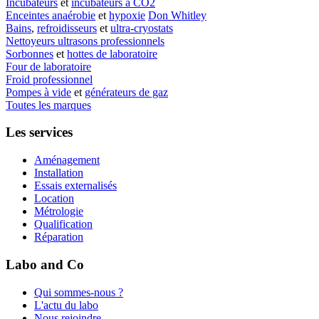
Incubateurs
et
incubateurs à CO2
Enceintes anaérobie
et
hypoxie
Don Whitley
Bains
,
refroidisseurs
et
ultra-cryostats
Nettoyeurs ultrasons professionnels
Sorbonnes
et
hottes de laboratoire
Four de laboratoire
Froid professionnel
Pompes à vide
et
générateurs de gaz
Toutes les marques
Les services
Aménagement
Installation
Essais externalisés
Location
Métrologie
Qualification
Réparation
Labo and Co
Qui sommes-nous ?
L'actu du labo
Nous rejoindre