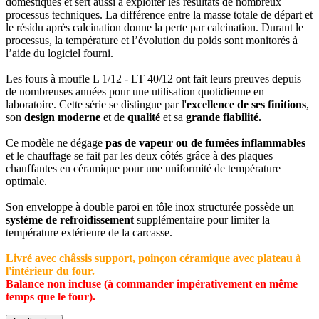
domestiques et sert aussi à exploiter les résultats de nombreux
processus techniques. La différence entre la masse totale de départ et
le résidu après calcination donne la perte par calcination. Durant le
processus, la température et l’évolution du poids sont monitorés à
l’aide du logiciel fourni.
Les fours à moufle L 1/12 - LT 40/12 ont fait leurs preuves depuis
de nombreuses années pour une utilisation quotidienne en
laboratoire. Cette série se distingue par l'
excellence de ses finitions
,
son
design moderne
et de
qualité
et sa
grande fiabilité.
Ce modèle ne dégage
pas de vapeur ou de fumées inflammables
et le chauffage se fait par les deux côtés grâce à des plaques
chauffantes en céramique pour une uniformité de température
optimale.
Son enveloppe à double paroi en tôle inox structurée possède un
système de refroidissement
supplémentaire pour limiter la
température extérieure de la carcasse.
Livré avec châssis support, poinçon céramique avec plateau à
l'intérieur du four.
Balance non incluse (à commander impérativement en même
temps que le four).