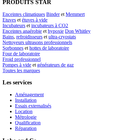
PRODUITS STAR
Enceintes climatiques
Binder
et
Memmert
Etuves
et
étuves à vide
Incubateurs
et
incubateurs à CO2
Enceintes anaérobie
et
hypoxie
Don Whitley
Bains
,
refroidisseurs
et
ultra-cryostats
Nettoyeurs ultrasons professionnels
Sorbonnes
et
hottes de laboratoire
Four de laboratoire
Froid professionnel
Pompes à vide
et
générateurs de gaz
Toutes les marques
Les services
Aménagement
Installation
Essais externalisés
Location
Métrologie
Qualification
Réparation