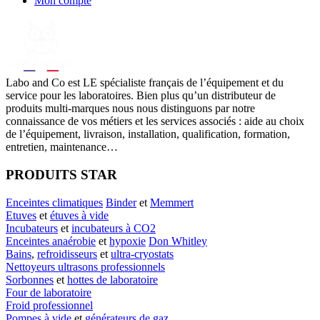
Mon compte
Labo
and Co est LE spécialiste français de l’équipement et du
service pour les laboratoires. Bien plus qu’un distributeur de
produits multi-marques nous nous distinguons par notre
connaissance de vos métiers et les services associés : aide au choix
de l’équipement, livraison, installation, qualification, formation,
entretien, maintenance…
PRODUITS STAR
Enceintes climatiques
Binder
et
Memmert
Etuves
et
étuves à vide
Incubateurs
et
incubateurs à CO2
Enceintes anaérobie
et
hypoxie
Don Whitley
Bains
,
refroidisseurs
et
ultra-cryostats
Nettoyeurs ultrasons professionnels
Sorbonnes
et
hottes de laboratoire
Four de laboratoire
Froid professionnel
Pompes à vide
et
générateurs de gaz