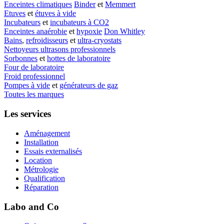
Enceintes climatiques
Binder
et
Memmert
Etuves
et
étuves à vide
Incubateurs
et
incubateurs à CO2
Enceintes anaérobie
et
hypoxie
Don Whitley
Bains
,
refroidisseurs
et
ultra-cryostats
Nettoyeurs ultrasons professionnels
Sorbonnes
et
hottes de laboratoire
Four de laboratoire
Froid professionnel
Pompes à vide
et
générateurs de gaz
Toutes les marques
Les services
Aménagement
Installation
Essais externalisés
Location
Métrologie
Qualification
Réparation
Labo and Co