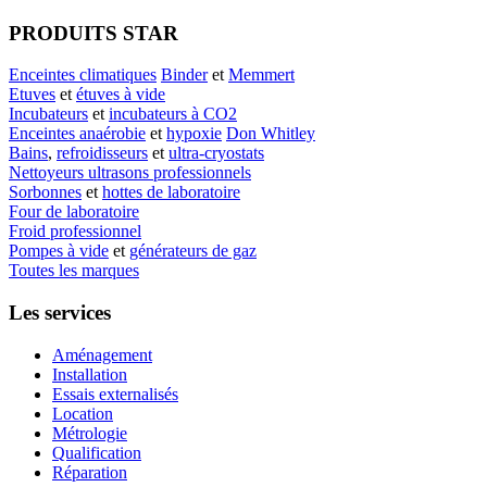
PRODUITS STAR
Enceintes climatiques
Binder
et
Memmert
Etuves
et
étuves à vide
Incubateurs
et
incubateurs à CO2
Enceintes anaérobie
et
hypoxie
Don Whitley
Bains
,
refroidisseurs
et
ultra-cryostats
Nettoyeurs ultrasons professionnels
Sorbonnes
et
hottes de laboratoire
Four de laboratoire
Froid professionnel
Pompes à vide
et
générateurs de gaz
Toutes les marques
Les services
Aménagement
Installation
Essais externalisés
Location
Métrologie
Qualification
Réparation