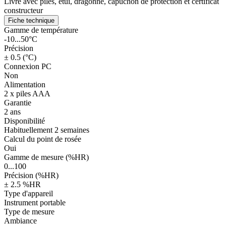
Livré avec piles, étui, dragonne, capuchon de protection et certificat
constructeur
Fiche technique
Gamme de température
-10...50°C
Précision
± 0.5 (°C)
Connexion PC
Non
Alimentation
2 x piles AAA
Garantie
2 ans
Disponibilité
Habituellement 2 semaines
Calcul du point de rosée
Oui
Gamme de mesure (%HR)
0...100
Précision (%HR)
± 2.5 %HR
Type d'appareil
Instrument portable
Type de mesure
Ambiance