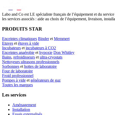
Labo
and Co est LE spécialiste français de l’équipement et du service
les services associés : aide au choix de l’équipement, livraison, instal
PRODUITS STAR
Enceintes climatiques
Binder
et
Memmert
Etuves
et
étuves à vide
Incubateurs
et
incubateurs à CO2
Enceintes anaérobie
et
hypoxie
Don Whitley
Bains
,
refroidisseurs
et
ultra-cryostats
Nettoyeurs ultrasons professionnels
Sorbonnes
et
hottes de laboratoire
Four de laboratoire
Froid professionnel
Pompes à vide
et
générateurs de gaz
Toutes les marques
Les services
Aménagement
Installation
Essais externalisés