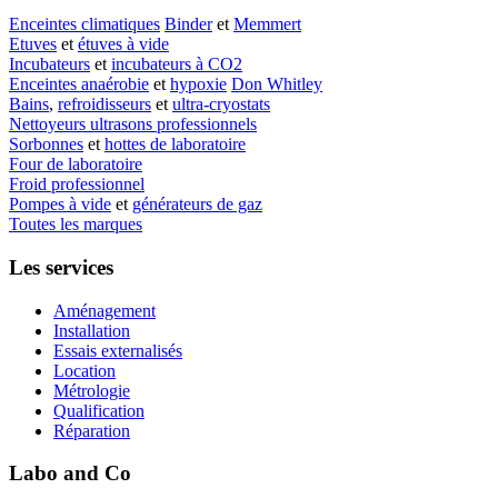
Enceintes climatiques
Binder
et
Memmert
Etuves
et
étuves à vide
Incubateurs
et
incubateurs à CO2
Enceintes anaérobie
et
hypoxie
Don Whitley
Bains
,
refroidisseurs
et
ultra-cryostats
Nettoyeurs ultrasons professionnels
Sorbonnes
et
hottes de laboratoire
Four de laboratoire
Froid professionnel
Pompes à vide
et
générateurs de gaz
Toutes les marques
Les services
Aménagement
Installation
Essais externalisés
Location
Métrologie
Qualification
Réparation
Labo and Co