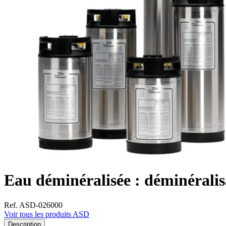
Eau déminéralisée : déminérali
Ref. ASD-026000
Voir tous les produits ASD
Description