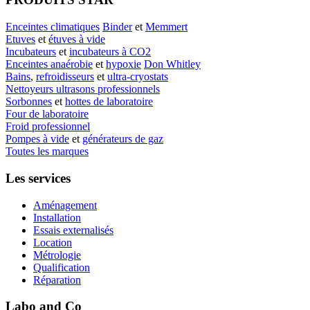
Enceintes climatiques
Binder
et
Memmert
Etuves
et
étuves à vide
Incubateurs
et
incubateurs à CO2
Enceintes anaérobie
et
hypoxie
Don Whitley
Bains
,
refroidisseurs
et
ultra-cryostats
Nettoyeurs ultrasons professionnels
Sorbonnes
et
hottes de laboratoire
Four de laboratoire
Froid professionnel
Pompes à vide
et
générateurs de gaz
Toutes les marques
Les services
Aménagement
Installation
Essais externalisés
Location
Métrologie
Qualification
Réparation
Labo and Co