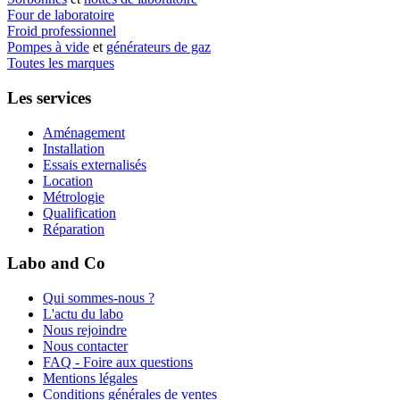
Four de laboratoire
Froid professionnel
Pompes à vide
et
générateurs de gaz
Toutes les marques
Les services
Aménagement
Installation
Essais externalisés
Location
Métrologie
Qualification
Réparation
Labo and Co
Qui sommes-nous ?
L'actu du labo
Nous rejoindre
Nous contacter
FAQ - Foire aux questions
Mentions légales
Conditions générales de ventes