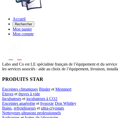
Accueil
Rechercher
Mon panier
Mon compte
Labo
and Co est LE spécialiste français de l’équipement et du service
les services associés : aide au choix de l’équipement, livraison, instal
PRODUITS STAR
Enceintes climatiques
Binder
et
Memmert
Etuves
et
étuves à vide
Incubateurs
et
incubateurs à CO2
Enceintes anaérobie
et
hypoxie
Don Whitley
Bains
,
refroidisseurs
et
ultra-cryostats
Nettoyeurs ultrasons professionnels
Sorbonnes
et
hottes de laboratoire