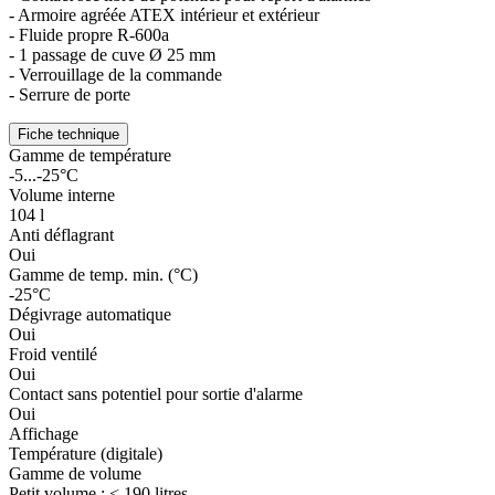
- Armoire agréée ATEX intérieur et extérieur
- Fluide propre R-600a
- 1 passage de cuve Ø 25 mm
- Verrouillage de la commande
- Serrure de porte
Fiche technique
Gamme de température
-5...-25°C
Volume interne
104 l
Anti déflagrant
Oui
Gamme de temp. min. (°C)
-25°C
Dégivrage automatique
Oui
Froid ventilé
Oui
Contact sans potentiel pour sortie d'alarme
Oui
Affichage
Température (digitale)
Gamme de volume
Petit volume : < 190 litres