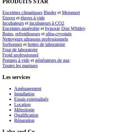
PRODUITS STAR
Enceintes climatiques
Binder
et
Memmert
Etuves
et
étuves à vide
Incubateurs
et
incubateurs à CO2
Enceintes anaérobie
et
hypoxie
Don Whitley
Bains
,
refroidisseurs
et
ultra-cryostats
Nettoyeurs ultrasons professionnels
Sorbonnes
et
hottes de laboratoire
Four de laboratoire
Froid professionnel
Pompes à vide
et
générateurs de gaz
Toutes les marques
Les services
Aménagement
Installation
Essais externalisés
Location
Métrologie
Qualification
Réparation
Labo and Co