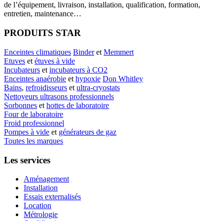
de l’équipement, livraison, installation, qualification, formation,
entretien, maintenance…
PRODUITS STAR
Enceintes climatiques
Binder
et
Memmert
Etuves
et
étuves à vide
Incubateurs
et
incubateurs à CO2
Enceintes anaérobie
et
hypoxie
Don Whitley
Bains
,
refroidisseurs
et
ultra-cryostats
Nettoyeurs ultrasons professionnels
Sorbonnes
et
hottes de laboratoire
Four de laboratoire
Froid professionnel
Pompes à vide
et
générateurs de gaz
Toutes les marques
Les services
Aménagement
Installation
Essais externalisés
Location
Métrologie