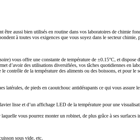
re aussi bien utilisés en routine dans vos laboratoires de chimie fon
ondent à toutes vos exigences que vous soyez dans le secteur chimie, p
ire) vous offre une constante de température de ±0.15°C, et dispose d
et d’avoir des utilisations diversifiées, vos tâches quotidiennes en labor
 que le contrôle de la température des aliments ou des boissons, et pour 
atérales, de pieds en caoutchouc antidérapants ce qui vous assure les tr
avier lisse et d’un affichage LED de la température pour une visualisa
quelle vous pourrez monter un robinet, de plus grâce à ses surfaces int
cuisson sous vide, etc.