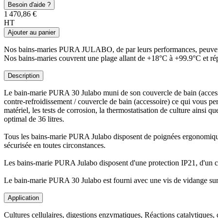
Besoin d'aide ?
1 470,86 €
HT
Ajouter au panier
Nos bains-maries PURA JULABO, de par leurs performances, peuvent êt
Nos bains-maries couvrent une plage allant de +18°C à +99.9°C et rép
Description
Le bain-marie PURA 30 Julabo muni de son couvercle de bain (accesso
contre-refroidissement / couvercle de bain (accessoire) ce qui vous perm
matériel, les tests de corrosion, la thermostatisation de culture ainsi
optimal de 36 litres.
Tous les bains-marie PURA Julabo disposent de poignées ergonomiques l
sécurisée en toutes circonstances.
Les bains-marie PURA Julabo disposent d'une protection IP21, d'un cl
Le bain-marie PURA 30 Julabo est fourni avec une vis de vidange sur la
Application
Cultures cellulaires, digestions enzymatiques, Réactions catalytiques, 