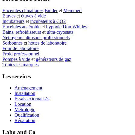
Enceintes climatiques
Binder
et
Memmert
Etuves
et
étuves à vide
Incubateurs
et
incubateurs à CO2
Enceintes anaérobie
et
hypoxie
Don Whitley
Bains
,
refroidisseurs
et
ultra-cryostats
Nettoyeurs ultrasons professionnels
Sorbonnes
et
hottes de laboratoire
Four de laboratoire
Froid professionnel
Pompes à vide
et
générateurs de gaz
Toutes les marques
Les services
Aménagement
Installation
Essais externalisés
Location
Métrologie
Qualification
Réparation
Labo and Co