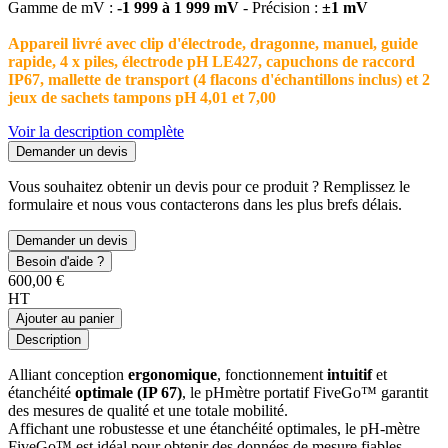
Gamme de mV :
-1 999 à 1 999 mV
- Précision :
±1 mV
Appareil livré avec clip d'électrode, dragonne, manuel, guide
rapide, 4 x piles, électrode pH LE427, capuchons de raccord
IP67, mallette de transport (4 flacons d'échantillons inclus) et 2
jeux de sachets tampons pH 4,01 et 7,00
Voir la description complète
Demander un devis
Vous souhaitez obtenir un devis pour ce produit ? Remplissez le
formulaire et nous vous contacterons dans les plus brefs délais.
Demander un devis
Besoin d'aide ?
600,00 €
HT
Ajouter au panier
Description
Alliant conception
ergonomique
, fonctionnement
intuitif
et
étanchéité
optimale (IP 67)
, le pHmètre portatif FiveGo™ garantit
des mesures de qualité et une totale mobilité.
Affichant une robustesse et une étanchéité optimales, le pH-mètre
FiveGo™ est idéal pour obtenir des données de mesure fiables