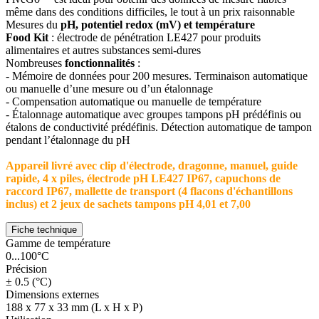
même dans des conditions difficiles, le tout à un prix raisonnable
Mesures du
pH, potentiel redox (mV) et température
Food Kit
: électrode de pénétration LE427 pour produits
alimentaires et autres substances semi-dures
Nombreuses
fonctionnalités
:
- Mémoire de données pour 200 mesures. Terminaison automatique
ou manuelle d’une mesure ou d’un étalonnage
- Compensation automatique ou manuelle de température
- Étalonnage automatique avec groupes tampons pH prédéfinis ou
étalons de conductivité prédéfinis. Détection automatique de tampon
pendant l’étalonnage du pH
Appareil livré avec clip d'électrode, dragonne, manuel, guide
rapide, 4 x piles, électrode pH LE427 IP67, capuchons de
raccord IP67, mallette de transport (4 flacons d'échantillons
inclus) et 2 jeux de sachets tampons pH 4,01 et 7,00
Fiche technique
Gamme de température
0...100°C
Précision
± 0.5 (°C)
Dimensions externes
188 x 77 x 33 mm (L x H x P)