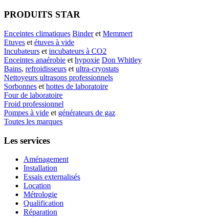
PRODUITS STAR
Enceintes climatiques
Binder
et
Memmert
Etuves
et
étuves à vide
Incubateurs
et
incubateurs à CO2
Enceintes anaérobie
et
hypoxie
Don Whitley
Bains
,
refroidisseurs
et
ultra-cryostats
Nettoyeurs ultrasons professionnels
Sorbonnes
et
hottes de laboratoire
Four de laboratoire
Froid professionnel
Pompes à vide
et
générateurs de gaz
Toutes les marques
Les services
Aménagement
Installation
Essais externalisés
Location
Métrologie
Qualification
Réparation