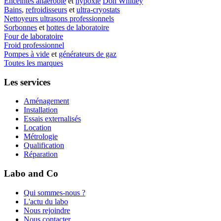
Enceintes anaérobie
et
hypoxie
Don Whitley
Bains
,
refroidisseurs
et
ultra-cryostats
Nettoyeurs ultrasons professionnels
Sorbonnes
et
hottes de laboratoire
Four de laboratoire
Froid professionnel
Pompes à vide
et
générateurs de gaz
Toutes les marques
Les services
Aménagement
Installation
Essais externalisés
Location
Métrologie
Qualification
Réparation
Labo and Co
Qui sommes-nous ?
L'actu du labo
Nous rejoindre
Nous contacter