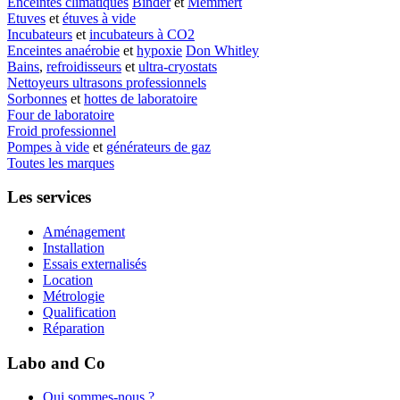
Enceintes climatiques
Binder
et
Memmert
Etuves
et
étuves à vide
Incubateurs
et
incubateurs à CO2
Enceintes anaérobie
et
hypoxie
Don Whitley
Bains
,
refroidisseurs
et
ultra-cryostats
Nettoyeurs ultrasons professionnels
Sorbonnes
et
hottes de laboratoire
Four de laboratoire
Froid professionnel
Pompes à vide
et
générateurs de gaz
Toutes les marques
Les services
Aménagement
Installation
Essais externalisés
Location
Métrologie
Qualification
Réparation
Labo and Co
Qui sommes-nous ?