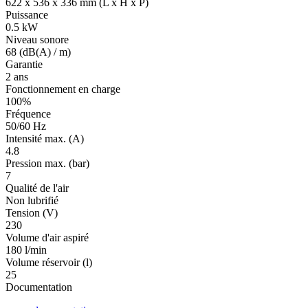
622 x 536 x 336 mm (L x H x P)
Puissance
0.5 kW
Niveau sonore
68 (dB(A) / m)
Garantie
2 ans
Fonctionnement en charge
100%
Fréquence
50/60 Hz
Intensité max. (A)
4.8
Pression max. (bar)
7
Qualité de l'air
Non lubrifié
Tension (V)
230
Volume d'air aspiré
180 l/min
Volume réservoir (l)
25
Documentation