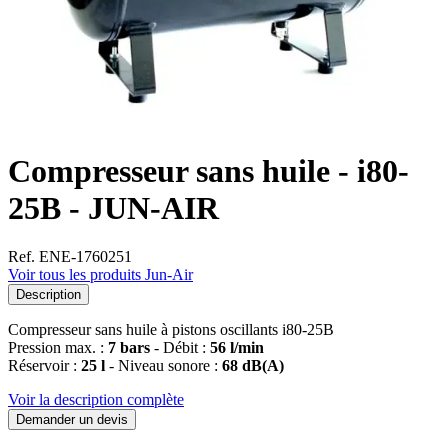
Compresseur sans huile - i80-
25B - JUN-AIR
Ref. ENE-1760251
Voir tous les produits Jun-Air
Description
Compresseur sans huile à pistons oscillants i80-25B
Pression max. :
7 bars
- Débit :
56 l/min
Réservoir :
25 l
- Niveau sonore :
68 dB(A)
Voir la description complète
Demander un devis