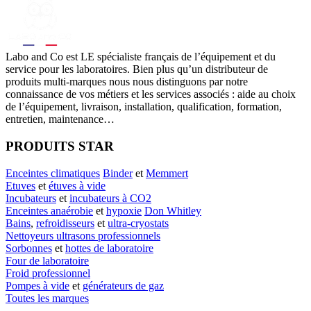
Labo
and Co est LE spécialiste français de l’équipement et du
service pour les laboratoires. Bien plus qu’un distributeur de
produits multi-marques nous nous distinguons par notre
connaissance de vos métiers et les services associés : aide au choix
de l’équipement, livraison, installation, qualification, formation,
entretien, maintenance…
PRODUITS STAR
Enceintes climatiques
Binder
et
Memmert
Etuves
et
étuves à vide
Incubateurs
et
incubateurs à CO2
Enceintes anaérobie
et
hypoxie
Don Whitley
Bains
,
refroidisseurs
et
ultra-cryostats
Nettoyeurs ultrasons professionnels
Sorbonnes
et
hottes de laboratoire
Four de laboratoire
Froid professionnel
Pompes à vide
et
générateurs de gaz
Toutes les marques