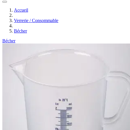
Accueil
Verrerie / Consommable
Bécher
Bécher