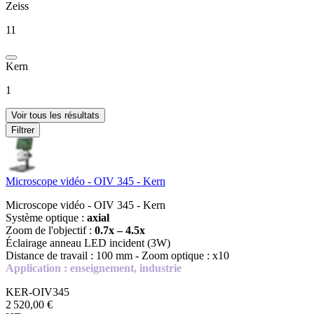
Zeiss
11
Kern
1
Voir tous les résultats
Filtrer
Microscope vidéo - OIV 345 - Kern
Microscope vidéo - OIV 345 - Kern
Système optique :
axial
Zoom de l'objectif :
0.7x – 4.5x
Éclairage anneau LED incident (3W)
Distance de travail : 100 mm - Zoom optique : x10
Application : enseignement, industrie
KER-OIV345
2 520,00 €