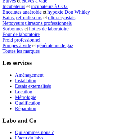
Etuves
et
étuves à vide
Incubateurs
et
incubateurs à CO2
Enceintes anaérobie
et
hypoxie
Don Whitley
Bains
,
refroidisseurs
et
ultra-cryostats
Nettoyeurs ultrasons professionnels
Sorbonnes
et
hottes de laboratoire
Four de laboratoire
Froid professionnel
Pompes à vide
et
générateurs de gaz
Toutes les marques
Les services
Aménagement
Installation
Essais externalisés
Location
Métrologie
Qualification
Réparation
Labo and Co
Qui sommes-nous ?
L'actu du labo