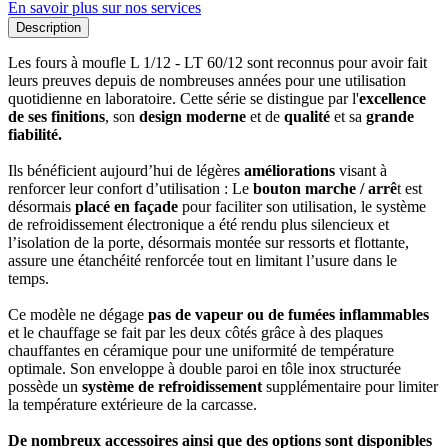
En savoir plus sur nos services
Description
Les fours à moufle L 1/12 - LT 60/12 sont reconnus pour avoir fait
leurs preuves depuis de nombreuses années pour une utilisation
quotidienne en laboratoire. Cette série se distingue par l'
excellence
de ses finitions
, son
design moderne
et de
qualité
et sa
grande
fiabilité.
Ils bénéficient aujourd’hui de légères
améliorations
visant à
renforcer leur confort d’utilisation : Le
bouton marche / arrê
t est
désormais
placé en façade
pour faciliter son utilisation, le système
de refroidissement électronique a été rendu plus silencieux et
l’isolation de la porte, désormais montée sur ressorts et flottante,
assure une étanchéité renforcée tout en limitant l’usure dans le
temps.
Ce modèle ne dégage
pas de vapeur ou de fumées inflammables
et le chauffage se fait par les deux côtés grâce à des plaques
chauffantes en céramique pour une uniformité de température
optimale. Son enveloppe à double paroi en tôle inox structurée
possède un
système de refroidissement
supplémentaire pour limiter
la température extérieure de la carcasse.
De nombreux accessoires ainsi que des options sont disponibles