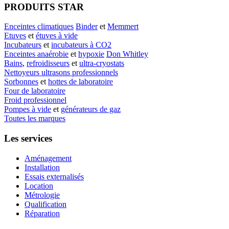
PRODUITS STAR
Enceintes climatiques
Binder
et
Memmert
Etuves
et
étuves à vide
Incubateurs
et
incubateurs à CO2
Enceintes anaérobie
et
hypoxie
Don Whitley
Bains
,
refroidisseurs
et
ultra-cryostats
Nettoyeurs ultrasons professionnels
Sorbonnes
et
hottes de laboratoire
Four de laboratoire
Froid professionnel
Pompes à vide
et
générateurs de gaz
Toutes les marques
Les services
Aménagement
Installation
Essais externalisés
Location
Métrologie
Qualification
Réparation