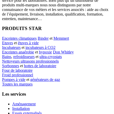
service pour les laboratoires. Bien plus qu’un distributeur de
produits multi-marques nous nous distinguons par notre
connaissance de vos métiers et les services associés : aide au choix
de l’équipement, livraison, installation, qualification, formation,
entretien, maintenance…
PRODUITS STAR
Enceintes climatiques
Binder
et
Memmert
Etuves
et
étuves à vide
Incubateurs
et
incubateurs à CO2
Enceintes anaérobie
et
hypoxie
Don Whitley
Bains
,
refroidisseurs
et
ultra-cryostats
Nettoyeurs ultrasons professionnels
Sorbonnes
et
hottes de laboratoire
Four de laboratoire
Froid professionnel
Pompes à vide
et
générateurs de gaz
Toutes les marques
Les services
Aménagement
Installation
Essais externalisés