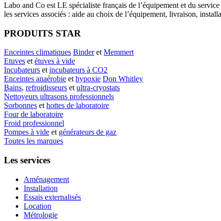
Labo
and Co est LE spécialiste français de l’équipement et du service
les services associés : aide au choix de l’équipement, livraison, instal
PRODUITS STAR
Enceintes climatiques
Binder
et
Memmert
Etuves
et
étuves à vide
Incubateurs
et
incubateurs à CO2
Enceintes anaérobie
et
hypoxie
Don Whitley
Bains
,
refroidisseurs
et
ultra-cryostats
Nettoyeurs ultrasons professionnels
Sorbonnes
et
hottes de laboratoire
Four de laboratoire
Froid professionnel
Pompes à vide
et
générateurs de gaz
Toutes les marques
Les services
Aménagement
Installation
Essais externalisés
Location
Métrologie