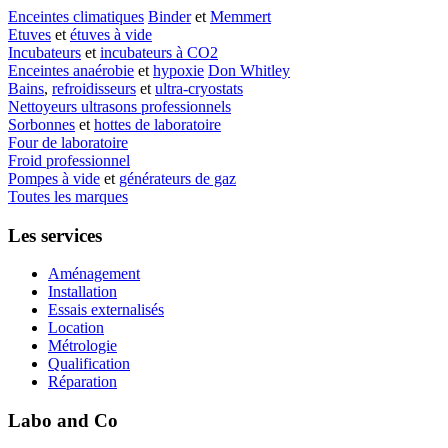
Enceintes climatiques
Binder
et
Memmert
Etuves
et
étuves à vide
Incubateurs
et
incubateurs à CO2
Enceintes anaérobie
et
hypoxie
Don Whitley
Bains
,
refroidisseurs
et
ultra-cryostats
Nettoyeurs ultrasons professionnels
Sorbonnes
et
hottes de laboratoire
Four de laboratoire
Froid professionnel
Pompes à vide
et
générateurs de gaz
Toutes les marques
Les services
Aménagement
Installation
Essais externalisés
Location
Métrologie
Qualification
Réparation
Labo and Co