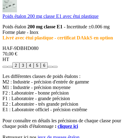
Poids étalon 200 mg classe E1 avec étui plastique
Poids étalon
200 mg classe E1
- Incertitude ±0.006 mg
Forme plate - Inox
Livré avec étui plastique - certificat DAkkS en option
HAF-9DBHD080
70,00 €
HT
2
3
4
5
6
Les différentes classes de poids étalons :
M2 : Industrie - précision d'entrée de gamme
M1 : Industrie - précision moyenne
F2 : Laboratoire - bonne précision
F1 : Laboratoire - grande précision
E2 : Laboratoire - très grande précision
E1 : Laboratoire officiel - précision extrême
Pour connaître en détails les précisions de chaque classe pour
chaque poids d'étalonnage
:
cliquez ici
Retrouvez ici nos
jeux de masses étalon