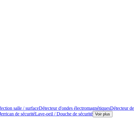
ection salle / surface
Détecteur d'ondes électromagnétiques
Détecteur de
Jerrican de sécurité
Lave-oeil / Douche de sécurité
Voir plus