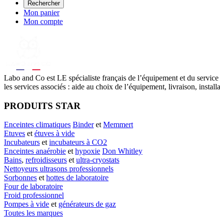
Rechercher
Mon panier
Mon compte
Labo
and Co est LE spécialiste français de l’équipement et du service
les services associés : aide au choix de l’équipement, livraison, instal
PRODUITS STAR
Enceintes climatiques
Binder
et
Memmert
Etuves
et
étuves à vide
Incubateurs
et
incubateurs à CO2
Enceintes anaérobie
et
hypoxie
Don Whitley
Bains
,
refroidisseurs
et
ultra-cryostats
Nettoyeurs ultrasons professionnels
Sorbonnes
et
hottes de laboratoire
Four de laboratoire
Froid professionnel
Pompes à vide
et
générateurs de gaz
Toutes les marques