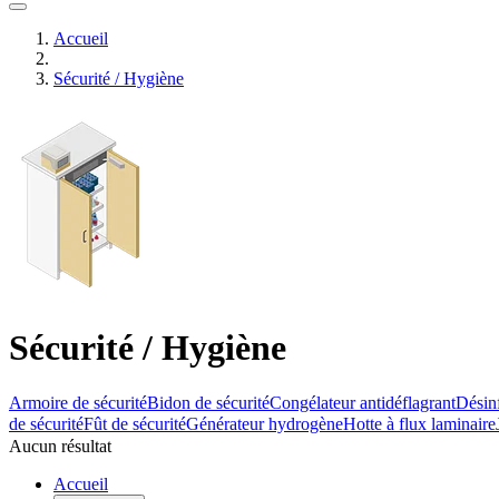
Accueil
Sécurité / Hygiène
Sécurité / Hygiène
Armoire de sécurité
Bidon de sécurité
Congélateur antidéflagrant
Désinf
de sécurité
Fût de sécurité
Générateur hydrogène
Hotte à flux laminaire
Aucun résultat
Accueil