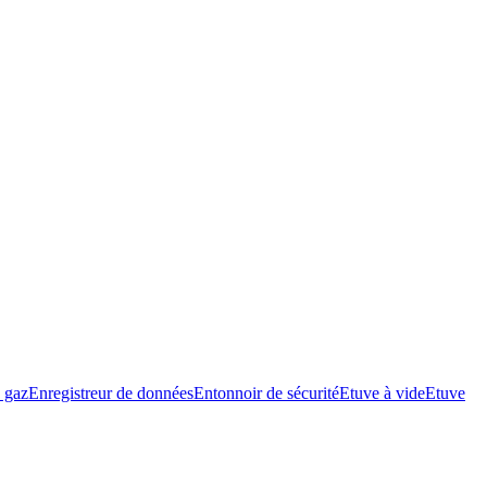
 gaz
Enregistreur de données
Entonnoir de sécurité
Etuve à vide
Etuve