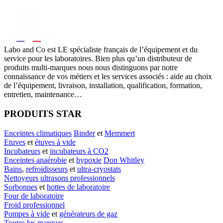
Labo
and Co est LE spécialiste français de l’équipement et du
service pour les laboratoires. Bien plus qu’un distributeur de
produits multi-marques nous nous distinguons par notre
connaissance de vos métiers et les services associés : aide au choix
de l’équipement, livraison, installation, qualification, formation,
entretien, maintenance…
PRODUITS STAR
Enceintes climatiques
Binder
et
Memmert
Etuves
et
étuves à vide
Incubateurs
et
incubateurs à CO2
Enceintes anaérobie
et
hypoxie
Don Whitley
Bains
,
refroidisseurs
et
ultra-cryostats
Nettoyeurs ultrasons professionnels
Sorbonnes
et
hottes de laboratoire
Four de laboratoire
Froid professionnel
Pompes à vide
et
générateurs de gaz
Toutes les marques