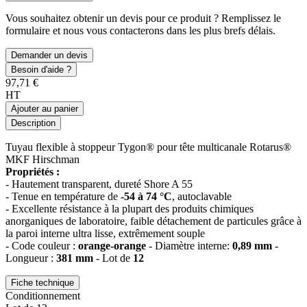
Vous souhaitez obtenir un devis pour ce produit ? Remplissez le
formulaire et nous vous contacterons dans les plus brefs délais.
Demander un devis
Besoin d'aide ?
97,71 €
HT
Ajouter au panier
Description
Tuyau flexible à stoppeur Tygon® pour tête multicanale Rotarus®
MKF Hirschman
Propriétés :
- Hautement transparent, dureté Shore A 55
- Tenue en température de
-54 à 74 °C
, autoclavable
- Excellente résistance à la plupart des produits chimiques
anorganiques de laboratoire, faible détachement de particules grâce à
la paroi interne ultra lisse, extrêmement souple
- Code couleur :
orange-orange
- Diamètre interne:
0,89 mm
-
Longueur :
381 mm
- Lot de
12
Fiche technique
Conditionnement