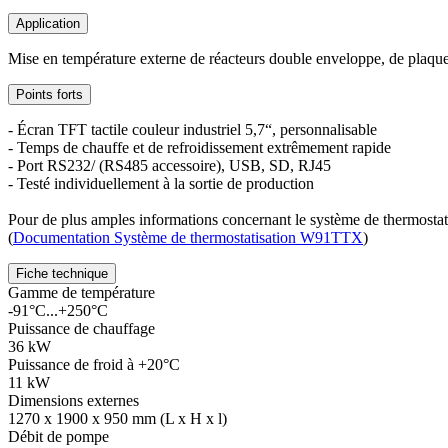
Application
Mise en température externe de réacteurs double enveloppe, de plaque 
Points forts
- Écran TFT tactile couleur industriel 5,7“, personnalisable
- Temps de chauffe et de refroidissement extrêmement rapide
- Port RS232/ (RS485 accessoire), USB, SD, RJ45
- Testé individuellement à la sortie de production
Pour de plus amples informations concernant le système de thermos
(
Documentation Système de thermostatisation W91TTX
)
Fiche technique
Gamme de température
-91°C...+250°C
Puissance de chauffage
36 kW
Puissance de froid à +20°C
11 kW
Dimensions externes
1270 x 1900 x 950 mm (L x H x l)
Débit de pompe