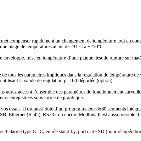
met compenser rapidement un changement de température tout en conse
s une plage de températures allant de -91°C à +250°C.
le enveloppe, mise en température d’une plaque, test de rupture sur maté
 tous les paramètres impliqués dans la régulation de température de vot
en utilisant la sonde de régulation pT100 déportée (option).
vous aurez accès à l’ensemble des paramètres de fonctionnement surveillés
leurs enregistrées sous forme de graphique.
 vos essais. Il est aussi doté d’un programmateur 8x60 segments intégran
rt USB, Ethernet (RJ45), RS232 ou encore Modbus. Il est aussi possible 
lais d’alarme type GTC, entrée stand-by, port carte SD (pour récupé