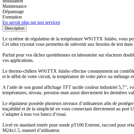
Installation
Maintenance
Dépannage
Formation
En savoir plus sur nos services
Description
Le système de régulation de la température W91TTX Julabo, vous per
Cet ultra cryostat vous permettra de subvenir aux besoins de test dan
Parfait pour vos tâches quotidiennes en laboratoire sur réacteurs doub
vos applications.
Le thermo-chillers W91TTX Julabo effectue constamment un contrôle de
et le débit de votre circuit, la température de votre pièce ou mélange 
A l’aide de son grand affichage TFT tactile couleur industriel 5,7’’, 
températures, niveau, pression mais aussi directement les dernières va
Le régulateur possède plusieurs niveaux d’utilisateurs afin de protéger
traçabilité et de la simplicité en vous connectant directement au po
s’adapter à tous vos bancs d’essai.
Livré en standard entrée pour sonde pT100 Externe, raccord pour re
M24x1.5, manuel d’utilisateur.