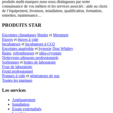
produits multi-marques nous nous distinguons par notre
connaissance de vos métiers et les services associés : aide au choix
de l’équipement, livraison, installation, qualification, formation,
entretien, maintenance…
PRODUITS STAR
Enceintes climatiques
Binder
et
Memmert
Etuves
et
étuves à vide
Incubateurs
et
incubateurs à CO2
Enceintes anaérobie
et
hypoxie
Don Whitley
Bains
,
refroidisseurs
et
ultra-cryostats
Nettoyeurs ultrasons professionnels
Sorbonnes
et
hottes de laboratoire
Four de laboratoire
Froid professionnel
Pompes à vide
et
générateurs de gaz
Toutes les marques
Les services
Aménagement
Installation
Essais externalisés