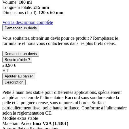
Volume:
100 ml
Longueur totale:
215 mm
Dimensions (L x l):
120 x 60 mm
Voir la description complète
Demander un devis
Vous souhaitez obtenir un devis pour ce produit ? Remplissez le
formulaire et nous vous contacterons dans les plus brefs délais.
Demander un devis
Besoin d'aide ?
28,90 €
HT
Ajouter au panier
Description
Pelle à main très stable pour différentes applications, spécialement
adapté au secteur de l‘alimentaire. Raccord sans soudure entre la
pelle et la poignée creuse, sans rainures ni bords. Surface
particulièrement lisse, polie haute brillance. Conforme à l‘alimentaire
selon la réglementation CE.
Modèle extra-stable
Matériau:
Acier Inox V2A (1.4301)
Avec œillet de fixation pratique