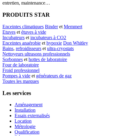
entretien, maintenance…
PRODUITS STAR
Enceintes climatiques
Binder
et
Memmert
Etuves
et
étuves à vide
Incubateurs
et
incubateurs à CO2
Enceintes anaérobie
et
hypoxie
Don Whitley
Bains
,
refroidisseurs
et
ultra-cryostats
Nettoyeurs ultrasons professionnels
Sorbonnes
et
hottes de laboratoire
Four de laboratoire
Froid professionnel
Pompes à vide
et
générateurs de gaz
Toutes les marques
Les services
Aménagement
Installation
Essais externalisés
Location
Métrologie
Qualification