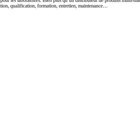
 pour les laboratoires. Bien plus qu’un distributeur de produits multi-m
lation, qualification, formation, entretien, maintenance…