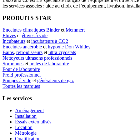
Labo
and Co est LE spécialiste français de l’équipement et du service
les services associés : aide au choix de l’équipement, livraison, instal
PRODUITS STAR
Enceintes climatiques
Binder
et
Memmert
Etuves
et
étuves à vide
Incubateurs
et
incubateurs à CO2
Enceintes anaérobie
et
hypoxie
Don Whitley
Bains
,
refroidisseurs
et
ultra-cryostats
Nettoyeurs ultrasons professionnels
Sorbonnes
et
hottes de laboratoire
Four de laboratoire
Froid professionnel
Pompes à vide
et
générateurs de gaz
Toutes les marques
Les services
Aménagement
Installation
Essais externalisés
Location
Métrologie
Qualification