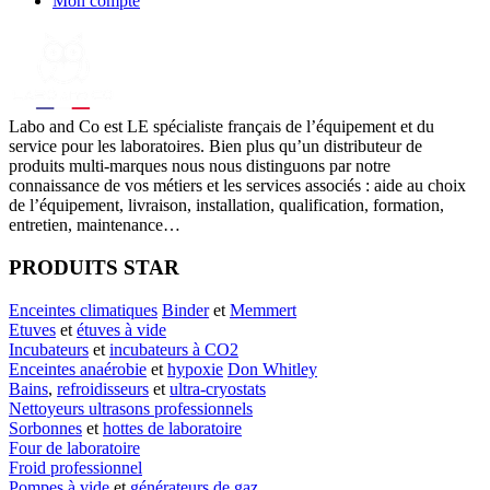
Mon compte
Labo
and Co est LE spécialiste français de l’équipement et du
service pour les laboratoires. Bien plus qu’un distributeur de
produits multi-marques nous nous distinguons par notre
connaissance de vos métiers et les services associés : aide au choix
de l’équipement, livraison, installation, qualification, formation,
entretien, maintenance…
PRODUITS STAR
Enceintes climatiques
Binder
et
Memmert
Etuves
et
étuves à vide
Incubateurs
et
incubateurs à CO2
Enceintes anaérobie
et
hypoxie
Don Whitley
Bains
,
refroidisseurs
et
ultra-cryostats
Nettoyeurs ultrasons professionnels
Sorbonnes
et
hottes de laboratoire
Four de laboratoire
Froid professionnel
Pompes à vide
et
générateurs de gaz