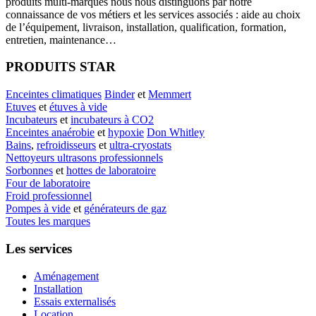
produits multi-marques nous nous distinguons par notre
connaissance de vos métiers et les services associés : aide au choix
de l’équipement, livraison, installation, qualification, formation,
entretien, maintenance…
PRODUITS STAR
Enceintes climatiques
Binder
et
Memmert
Etuves
et
étuves à vide
Incubateurs
et
incubateurs à CO2
Enceintes anaérobie
et
hypoxie
Don Whitley
Bains
,
refroidisseurs
et
ultra-cryostats
Nettoyeurs ultrasons professionnels
Sorbonnes
et
hottes de laboratoire
Four de laboratoire
Froid professionnel
Pompes à vide
et
générateurs de gaz
Toutes les marques
Les services
Aménagement
Installation
Essais externalisés
Location