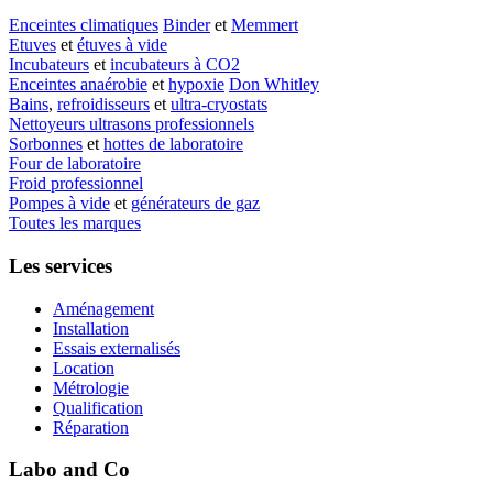
Enceintes climatiques
Binder
et
Memmert
Etuves
et
étuves à vide
Incubateurs
et
incubateurs à CO2
Enceintes anaérobie
et
hypoxie
Don Whitley
Bains
,
refroidisseurs
et
ultra-cryostats
Nettoyeurs ultrasons professionnels
Sorbonnes
et
hottes de laboratoire
Four de laboratoire
Froid professionnel
Pompes à vide
et
générateurs de gaz
Toutes les marques
Les services
Aménagement
Installation
Essais externalisés
Location
Métrologie
Qualification
Réparation
Labo and Co