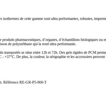
es isothermes de cette gamme sont ultra performantes, robustes, imperm
de produits pharmaceutiques, d’organes, d’échantillons biologiques ou e
isson de polyuréthane qui la rend ultra performante.
its transportés se situe entre 12h et 72h. Des gels rigides de PCM perm
7°C. De plus, la couleur, la sérigraphie et les accessoires peuvent êt
 48h. Référence RE-GR-P5-900-T