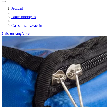
Accueil
Biotechnologies
Caisson sang/vaccin
Caisson sang/vaccin