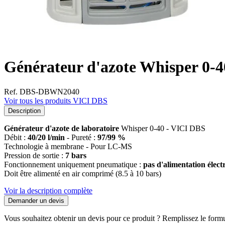
Générateur d'azote Whisper 0-
Ref. DBS-DBWN2040
Voir tous les produits VICI DBS
Description
Générateur d'azote de laboratoire
Whisper 0-40 - VICI DBS
Débit :
40/20 l/min
- Pureté :
97/99 %
Technologie à membrane - Pour LC-MS
Pression de sortie :
7 bars
Fonctionnement uniquement pneumatique :
pas d'alimentation élect
Doit être alimenté en air comprimé (8.5 à 10 bars)
Voir la description complète
Demander un devis
Vous souhaitez obtenir un devis pour ce produit ? Remplissez le formul