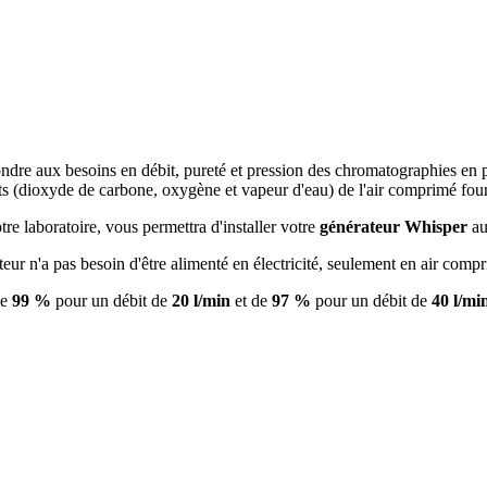
ndre aux besoins en débit, pureté et pression des chromatographies en
ts (dioxyde de carbone, oxygène et vapeur d'eau) de l'air comprimé four
tre laboratoire, vous permettra d'installer votre
générateur Whisper
au
r n'a pas besoin d'être alimenté en électricité, seulement en air compr
de
99 %
pour un débit de
20 l/min
et de
97 %
pour un débit de
40 l/mi