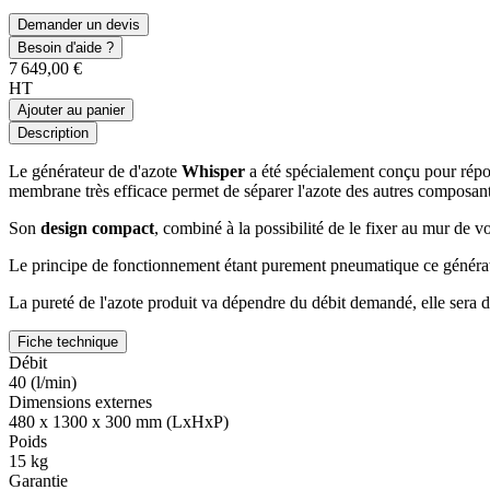
Demander un devis
Besoin d'aide ?
7 649,00 €
HT
Ajouter au panier
Description
Le générateur de d'azote
Whisper
a été spécialement conçu pour répo
membrane très efficace permet de séparer l'azote des autres composan
Son
design compact
, combiné à la possibilité de le fixer au mur de vo
Le principe de fonctionnement étant purement pneumatique ce générateu
La pureté de l'azote produit va dépendre du débit demandé, elle sera 
Fiche technique
Débit
40 (l/min)
Dimensions externes
480 x 1300 x 300 mm (LxHxP)
Poids
15 kg
Garantie