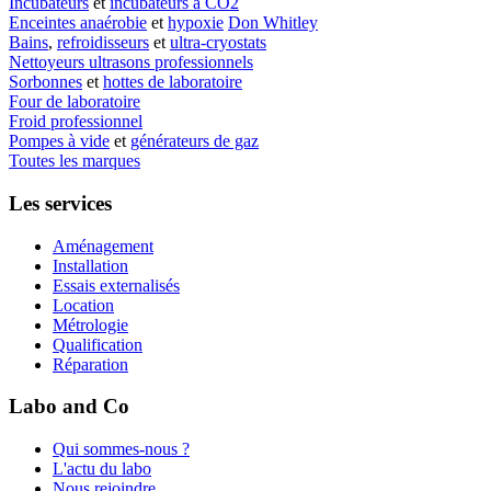
Incubateurs
et
incubateurs à CO2
Enceintes anaérobie
et
hypoxie
Don Whitley
Bains
,
refroidisseurs
et
ultra-cryostats
Nettoyeurs ultrasons professionnels
Sorbonnes
et
hottes de laboratoire
Four de laboratoire
Froid professionnel
Pompes à vide
et
générateurs de gaz
Toutes les marques
Les services
Aménagement
Installation
Essais externalisés
Location
Métrologie
Qualification
Réparation
Labo and Co
Qui sommes-nous ?
L'actu du labo
Nous rejoindre