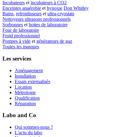
Incubateurs
et
incubateurs à CO2
Enceintes anaérobie
et
hypoxie
Don Whitley
Bains
,
refroidisseurs
et
ultra-cryostats
Nettoyeurs ultrasons professionnels
Sorbonnes
et
hottes de laboratoire
Four de laboratoire
Froid professionnel
Pompes à vide
et
générateurs de gaz
Toutes les marques
Les services
Aménagement
Installation
Essais externalisés
Location
Métrologie
Qualification
Réparation
Labo and Co
Qui sommes-nous ?
L'actu du labo