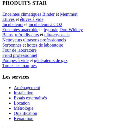
PRODUITS STAR
Enceintes climatiques
Binder
et
Memmert
Etuves
et
étuves à vide
Incubateurs
et
incubateurs à CO2
Enceintes anaérobie
et
hypoxie
Don Whitley
Bains
,
refroidisseurs
et
ultra-cryostats
Nettoyeurs ultrasons professionnels
Sorbonnes
et
hottes de laboratoire
Four de laboratoire
Froid professionnel
Pompes à vide
et
générateurs de gaz
Toutes les marques
Les services
Aménagement
Installation
Essais externalisés
Location
Métrologie
Qualification
Réparation