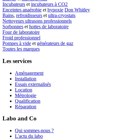
Incubateurs
et
incubateurs à CO2
Enceintes anaérobie
et
hypoxie
Don Whitley
Bains
,
refroidisseurs
et
ultra-cryostats
Nettoyeurs ultrasons professionnels
Sorbonnes
et
hottes de laboratoire
Four de laboratoire
Froid professionnel
Pompes à vide
et
générateurs de gaz
Toutes les marques
Les services
Aménagement
Installation
Essais externalisés
Location
Métrologie
Qualification
Réparation
Labo and Co
Qui sommes-nous ?
L'actu du labo