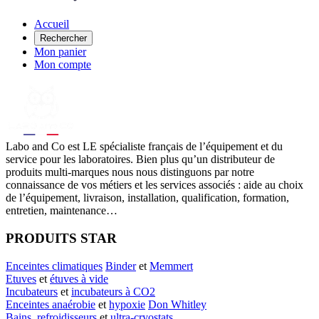
Accueil
Rechercher
Mon panier
Mon compte
Labo
and Co est LE spécialiste français de l’équipement et du
service pour les laboratoires. Bien plus qu’un distributeur de
produits multi-marques nous nous distinguons par notre
connaissance de vos métiers et les services associés : aide au choix
de l’équipement, livraison, installation, qualification, formation,
entretien, maintenance…
PRODUITS STAR
Enceintes climatiques
Binder
et
Memmert
Etuves
et
étuves à vide
Incubateurs
et
incubateurs à CO2
Enceintes anaérobie
et
hypoxie
Don Whitley
Bains
,
refroidisseurs
et
ultra-cryostats